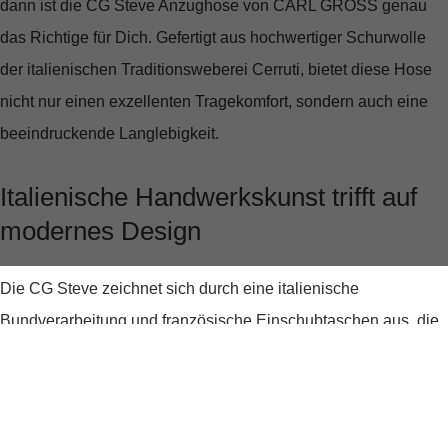
dann ist die
CG Steve Anzughose
von CARL GROSS genau
das Richtige für Dich. Gefertigt aus hochwertiger Schurwolle
der italienischen Traditionsweberei Cerruti, bietet diese Hose
nicht nur einen exzellenten Tragekomfort, sondern auch eine
beeindruckende Langlebigkeit.
Italienische Handwerkskunst trifft auf
modernes Design
Die CG Steve zeichnet sich durch eine
italienische
Bundverarbeitung
und
französische Einschubtaschen
aus, die
ihr ein modernes und zugleich klassisches Aussehen
verleihen. Die sorgfältig paspelierten Gesäßtaschen ergänzen
das stilvolle Design und bieten praktischen Nutzen. Diese