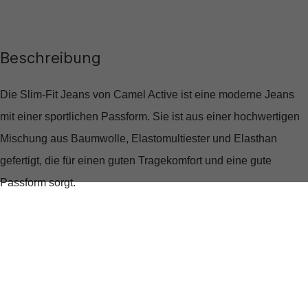
Beschreibung
Die Slim-Fit Jeans von Camel Active ist eine moderne Jeans
mit einer sportlichen Passform. Sie ist aus einer hochwertigen
Mischung aus Baumwolle, Elastomultiester und Elasthan
gefertigt, die für einen guten Tragekomfort und eine gute
Passform sorgt.
Produktdetails
Produktnummer:
393.9554488515-Indigo-33/36
Farben:
Blau