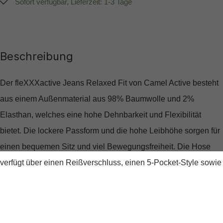
Sofort verfügbar, Lieferzeit: 1-3 Tage
Beschreibung
Der fleXXXactive Jeans Relaxed Fit von Camel Active besteht
aus einem Außenmaterial aus 98% Baumwolle und 2%
Elasthan, welches eine hohe Dehnbarkeit und Flexibilität
bietet. Die lockere Passform und die hohe Leibhöhe sorgen für
einen bequemen Sitz und viel Bewegungsfreiheit. Die Hose
verfügt über einen Reißverschluss, einen 5-Pocket-Style sowie
eine dezente Logo-Stickerei auf der Gesäßtasche. Der
fleXXXactive Jeans Relaxed Fit ist eine perfekte Wahl für den
Alltag oder Freizeitaktivitäten.