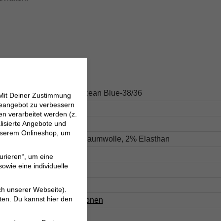
s
393.9D19488895-Ocean Blue-38/36
 Mit Deiner Zustimmung
neangebot zu verbessern
Blau
 verarbeitet werden (z.
lisierte Angebote und
Unifarben
 unserem Onlineshop, um
Obermaterial: 98% Baumwolle, 2% Elasthan
Casual
urieren“, um eine
owie eine individuelle
Knöchellang
Comfort Fit
ch unserer Webseite).
ten. Du kannst hier den
Herstellerinformationen