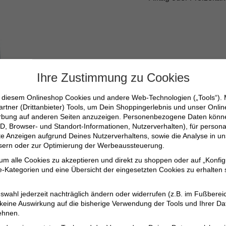
Produktdetail
Ihre Zustimmung zu Cookies
Produktnummer:
n diesem Onlineshop Cookies und andere Web-Technologien („Tools“).
artner (Drittanbieter) Tools, um Dein Shoppingerlebnis und unser Onli
Farben:
erbung auf anderen Seiten anzuzeigen. Personenbezogene Daten können
D, Browser- und Standort-Informationen, Nutzerverhalten), für persona
Muster:
erte Anzeigen aufgrund Deines Nutzerverhaltens, sowie die Analyse in
Material:
ssern oder zur Optimierung der Werbeaussteuerung.
Typ:
 um alle Cookies zu akzeptieren und direkt zu shoppen oder auf „Konfig
-Kategorien und eine Übersicht der eingesetzten Cookies zu erhalten s
Länge:
Passform:
swahl jederzeit nachträglich ändern oder widerrufen (z.B. im Fußberei
 keine Auswirkung auf die bisherige Verwendung der Tools und Ihrer Da
Hersteller:
ehnen.