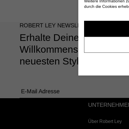
Weitere Informationen z
durch die Cookies erheb
ROBERT LEY NEWSLETTER
Erhalte Deinen 10%
Willkommensgutschein u
neuesten Styles & Angeb
E-Mail Adresse
UNTERNEHME
Über Robert Ley