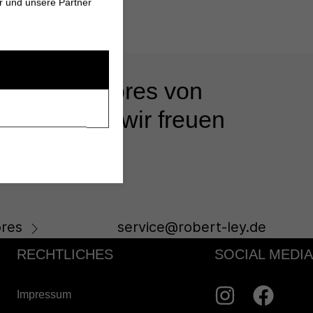
r und unsere Partner
 unseren Stores von
s beraten - wir freuen
res
service@robert-ley.de
RECHTLICHES
SOCIAL MEDIA
Impressum