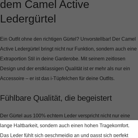
dem Camel Active
Ledergürtel
Ein Outfit ohne den richtigen Gürtel? Unvorstellbar! Der
Camel
Active Ledergürtel
bringt nicht nur Funktion, sondern auch eine
Extraportion Stil in deine Garderobe. Mit seinem zeitlosen
Design und der erstklassigen Qualität ist er mehr als nur ein
Accessoire – er ist das i-Tüpfelchen für deine Outfits.
Fühlbare Qualität, die begeistert
Der Gürtel aus
100% echtem Leder
verspricht nicht nur eine
lange Haltbarkeit, sondern auch einen hohen Tragekomfort.
Das Leder fühlt sich geschmeidig an und passt sich perfekt