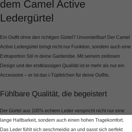
dem Camel Active
Ledergürtel
Ein Outfit ohne den richtigen Gürtel? Unvorstellbar! Der
Camel
Active Ledergürtel
bringt nicht nur Funktion, sondern auch eine
Extraportion Stil in deine Garderobe. Mit seinem zeitlosen
Design und der erstklassigen Qualität ist er mehr als nur ein
Accessoire – er ist das i-Tüpfelchen für deine Outfits.
Fühlbare Qualität, die begeistert
Der Gürtel aus
100% echtem Leder
verspricht nicht nur eine
lange Haltbarkeit, sondern auch einen hohen Tragekomfort.
Das Leder fühlt sich geschmeidig an und passt sich perfekt