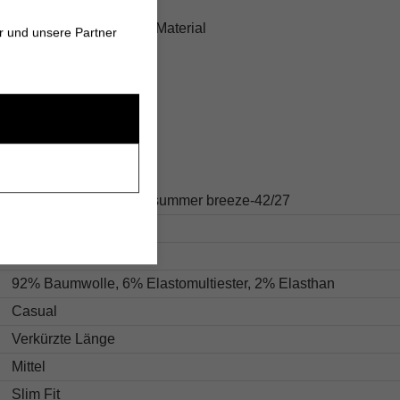
beitung und langlebiges Material
r und unsere Partner
s
66.9182008345-5108 summer breeze-42/27
Blau
Unifarben
92% Baumwolle, 6% Elastomultiester, 2% Elasthan
Casual
Verkürzte Länge
Mittel
Slim Fit