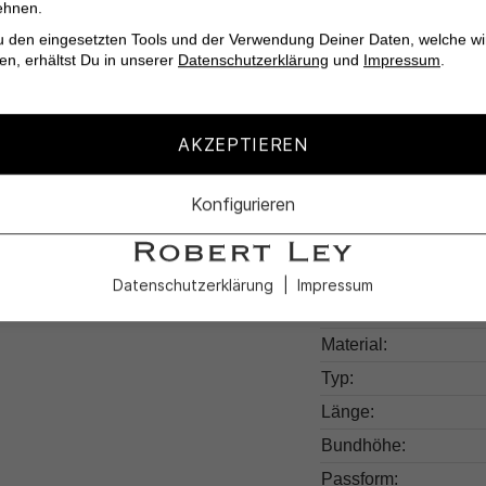
ehnen.
Hochwertige Verar
u den eingesetzten Tools und der Verwendung Deiner Daten, welche wi
en, erhältst Du in unserer
Datenschutzerklärung
und
Impressum
.
AKZEPTIEREN
Produktdetail
Konfigurieren
Produktnummer:
Farben:
Datenschutzerklärung
Impressum
Muster:
Material:
Typ:
Länge:
Bundhöhe:
Passform: