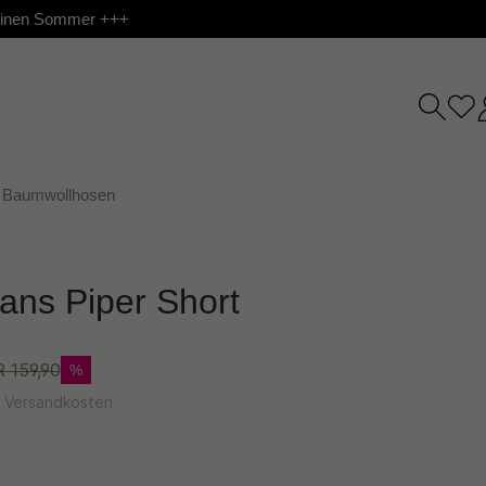
 deinen Sommer +++
Baumwollhosen
eans Piper Short
 159,90
%
l. Versandkosten