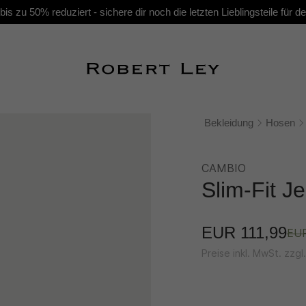
s zu 50% reduziert - sichere dir noch die letzten Lieblingsteile für
Bekleidung
Hosen
CAMBIO
Slim-Fit J
EUR 111,99
EUR
Preise inkl. MwSt. zzg