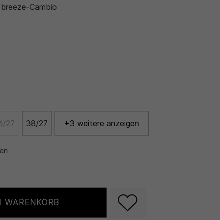
 breeze-Cambio
6/27
38/27
+3 weitere anzeigen
nen
N WARENKORB