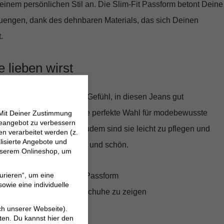
inem persönlichen Stil an. Die Slim-Fit Passform betont Deine
zuengen, dank des dehnbaren Materials, das sich Deinen
.
 lieben wirst
mfort, sondern auch das Gefühl, in diesen Jeans gut
h begeistern. Sie sind die perfekte Wahl für modebewusste
 Mit Deiner Zustimmung
neangebot zu verbessern
Qualität und Stil legen. Zudem sind sie leicht zu pflegen und
 verarbeitet werden (z.
lisierte Angebote und
ufigem Tragen formstabil und schön.
 unserem Onlineshop, um
urieren“, um eine
 Bund für eine optimale Passform
owie eine individuelle
deal, um Deine Lieblingsschuhe zu zeigen
l für Bewegungsfreiheit
ch unserer Webseite).
ten. Du kannst hier den
eren für diverse Anlässe