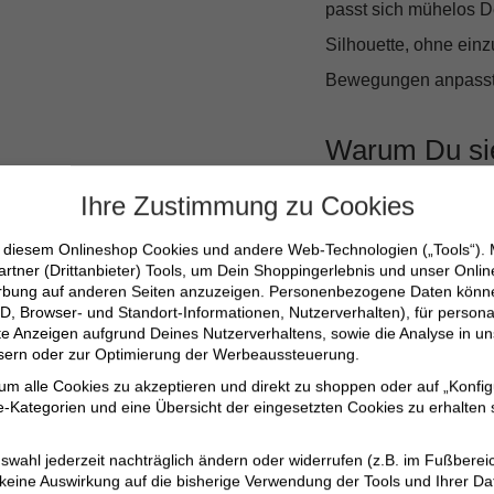
passt sich mühelos De
Silhouette, ohne ein
Bewegungen anpasst
Warum Du sie
Ihre Zustimmung zu Cookies
Nicht nur der Trageko
auszusehen, wird Dic
n diesem Onlineshop Cookies und andere Web-Technologien („Tools“).
artner (Drittanbieter) Tools, um Dein Shoppingerlebnis und unser Onli
Frauen, die Wert auf 
erbung auf anderen Seiten anzuzeigen. Personenbezogene Daten können
D, Browser- und Standort-Informationen, Nutzerverhalten), für persona
bleiben auch nach hä
erte Anzeigen aufgrund Deines Nutzerverhaltens, sowie die Analyse in
ssern oder zur Optimierung der Werbeaussteuerung.
 um alle Cookies zu akzeptieren und direkt zu shoppen oder auf „Konfig
Bequemer mittlerer
-Kategorien und eine Übersicht der eingesetzten Cookies zu erhalten s
Verkürzte Länge i
Dehnbares Materia
swahl jederzeit nachträglich ändern oder widerrufen (z.B. im Fußberei
 keine Auswirkung auf die bisherige Verwendung der Tools und Ihrer Da
Einfach zu kombini