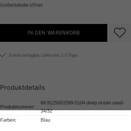
Größentabelle öffnen
IN DEN WARENKORB
Sofort verfügbar, Lieferzeit: 1-3 Tage
Produktdetails
66.9125001599-5104 deep ocean used-
Produktnummer:
34/32
Farben:
Blau
Muster:
Unifarben