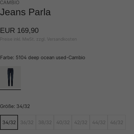
CAMBIO
Jeans Parla
EUR 169,90
Preise inkl. MwSt. zzgl. Versandkosten
Farbe:
5104 deep ocean used-Cambio
Größe:
34/32
34/32
36/32
38/32
40/32
42/32
44/32
46/32