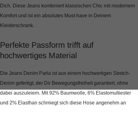
Dich. Diese Jeans kombiniert klassischen Chic mit modernem
Komfort und ist ein absolutes Must-have in Deinem
Kleiderschrank.
Perfekte Passform trifft auf
hochwertiges Material
Die Jeans Denim Parla ist aus einem hochwertigen Stretch-
Denim gefertigt, der Dir Bewegungsfreiheit garantiert, ohne
dabei auszuleiern. Mit
92% Baumwolle, 6% Elastomultiester
und 2% Elasthan
schmiegt sich diese Hose angenehm an
Deine Haut an und bietet einen Tragekomfort, den Du den
ganzen Tag über genießen kannst. Die mittlere Leibhöhe und
der klassische Schnitt sorgen dafür, dass die Jeans perfekt sitzt