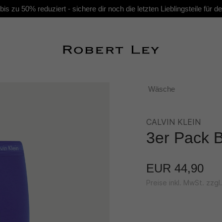
s zu 50% reduziert - sichere dir noch die letzten Lieblingsteile für
Wäsche
CALVIN KLEIN
3er Pack B
EUR 44,90
Preise inkl. MwSt. zzg