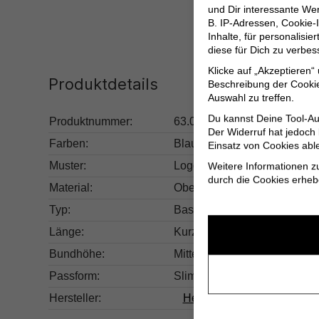
und Dir interessante W
B. IP-Adressen, Cookie-I
Inhalte, für personalisi
diese für Dich zu verbe
Klicke auf „Akzeptieren“
Produktdetails
Beschreibung der Cookie
Auswahl zu treffen.
Du kannst Deine Tool-Au
Produktnummer:
63.0000U2664G-4KU-S
Der Widerruf hat jedoch
Farben:
Blau
Einsatz von Cookies abl
Muster:
Logoprint
Weitere Informationen z
durch die Cookies erheb
Material:
Obermaterial: 95% Baumwoll
Typ:
Basic
Länge:
Kurz
Bundhöhe:
Mittel
Passform:
Slim Fit
Hersteller:
Herstellerinformationen