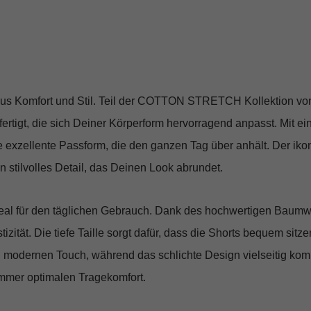
 aus Komfort und Stil. Teil der COTTON STRETCH Kollektion von
rtigt, die sich Deiner Körperform hervorragend anpasst. Mit e
ine exzellente Passform, die den ganzen Tag über anhält. Der iko
n stilvolles Detail, das Deinen Look abrundet.
deal für den täglichen Gebrauch. Dank des hochwertigen Baumwo
zität. Die tiefe Taille sorgt dafür, dass die Shorts bequem sit
 modernen Touch, während das schlichte Design vielseitig komb
 immer optimalen Tragekomfort.