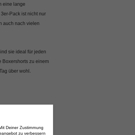
h eine lange
3er-Pack ist nicht nur
n auch nach vielen
nd sie ideal für jeden
se Boxershorts zu einem
Tag über wohl.
 Mit Deiner Zustimmung
neangebot zu verbessern