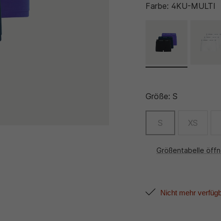
Farbe:
4KU-MULTI
Größe:
S
S
XS
Größentabelle öff
Nicht mehr verfüg