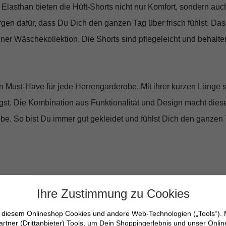
asthan bieten die Hüft-Shorts nicht nur Komfort, sondern auc
rgen dafür, dass Du Dich den ganzen Tag über frisch fühlst. Das 
ner Wäschekollektion. Die Shorts sind pflegeleicht und behalte
in Must-Have für jede Herrengarderobe. Mit ihrer kurzen Länge si
ägst. Die Kombination aus Funktionalität und Design macht die
be. So bist Du immer gut gekleidet und fühlst Dich den ganzen 
Ihre Zustimmung zu Cookies
bund
n diesem Onlineshop Cookies und andere Web-Technologien („Tools“).
artner (Drittanbieter) Tools, um Dein Shoppingerlebnis und unser Onli