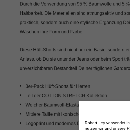
Durch die Verwendung von 95 % Baumwolle und 5 % El
Haltbarkeit. Die Materialien sind atmungsaktiv und so
praktisch, sondern auch eine stylische Ergänzung Dei
Wäschen ihre Form und Farbe.
Diese Hüft-Shorts sind nicht nur ein Basic, sondern e
Anlass, ob Du sie unter der Jeans oder beim Sport tr
unverzichtbaren Bestandteil Deiner täglichen Gardero
3er-Pack Hüft-Shorts für Herren
Teil der COTTON STRETCH Kollektion
Weicher Baumwoll-Elastan-Mix
Mittlere Taille mit ikonischem Calvin Klein Elastik
Robert Ley verwendet i
Logoprint und modernes Design
nutzen wir und unsere P