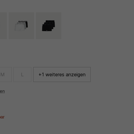
M
L
+1 weiteres anzeigen
nen
bar