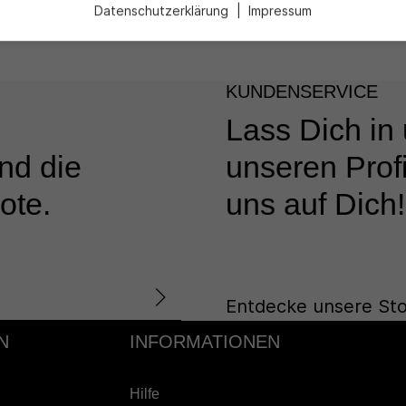
Datenschutzerklärung
Impressum
KUNDENSERVICE
Lass Dich in
nd die
unseren Profi
ote.
uns auf Dich!
Entdecke unsere Sto
N
INFORMATIONEN
Hilfe