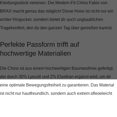
Kleidungsstück vereinen. Die
Modern-Fit Chino Fabio
von
BRAX macht genau das möglich! Diese Hose ist nicht nur ein
echter Hingucker, sondern bietet dir auch unglaublichen
Tragekomfort, den du den ganzen Tag über genießen kannst.
Perfekte Passform trifft auf
hochwertige Materialien
Die Chino ist aus einem hochwertigen Baumwollmix gefertigt,
der durch 30% Lyocell und 2% Elasthan ergänzt wird, um dir
eine optimale Bewegungsfreiheit zu garantieren. Das Material
ist nicht nur hautfreundlich, sondern auch extrem pflegeleicht
und langlebig. Die mittlere Bundhöhe und die knöchellange
Länge schmeicheln jeder Figur und machen diese Hose zu