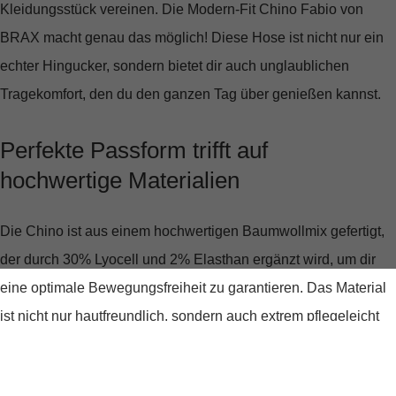
Kleidungsstück vereinen. Die
Modern-Fit Chino Fabio
von
BRAX macht genau das möglich! Diese Hose ist nicht nur ein
echter Hingucker, sondern bietet dir auch unglaublichen
Tragekomfort, den du den ganzen Tag über genießen kannst.
Perfekte Passform trifft auf
hochwertige Materialien
Die Chino ist aus einem hochwertigen Baumwollmix gefertigt,
der durch 30% Lyocell und 2% Elasthan ergänzt wird, um dir
eine optimale Bewegungsfreiheit zu garantieren. Das Material
ist nicht nur hautfreundlich, sondern auch extrem pflegeleicht
und langlebig. Die mittlere Bundhöhe und die knöchellange
Länge schmeicheln jeder Figur und machen diese Hose zu