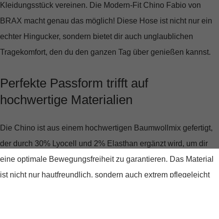
Kleidungsstück vereinen. Die
Modern-Fit Chino Fabio
von
BRAX macht genau das möglich! Diese Hose ist nicht nur ein
echter Hingucker, sondern bietet dir auch unglaublichen
Tragekomfort, den du den ganzen Tag über genießen kannst.
Perfekte Passform trifft auf
hochwertige Materialien
Die Chino ist aus einem hochwertigen Baumwollmix gefertigt,
der durch 30% Lyocell und 2% Elasthan ergänzt wird, um dir
eine optimale Bewegungsfreiheit zu garantieren. Das Material
ist nicht nur hautfreundlich, sondern auch extrem pflegeleicht
und langlebig. Die mittlere Bundhöhe und die knöchellange
Länge schmeicheln jeder Figur und machen diese Hose zu