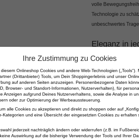
volle Bewegungsfreihe
Technologie zu schätz
unbeschwertes Trageg
Eleganz in je
Ihre Zustimmung zu Cookies
Die edle Satin-Verarb
n diesem Onlineshop Cookies und andere Web-Technologien („Tools“).
subtilen Schimmer, de
artner (Drittanbieter) Tools, um Dein Shoppingerlebnis und unser Onli
Büro oder bei einem S
erbung auf anderen Seiten anzuzeigen. Personenbezogene Daten können
D, Browser- und Standort-Informationen, Nutzerverhalten), für persona
Geschmack.
erte Anzeigen aufgrund Deines Nutzerverhaltens, sowie die Analyse in
ssern oder zur Optimierung der Werbeaussteuerung.
 um alle Cookies zu akzeptieren und direkt zu shoppen oder auf „Konfig
Gerader Schnitt mi
-Kategorien und eine Übersicht der eingesetzten Cookies zu erhalten s
Moderner Minimalpr
swahl jederzeit nachträglich ändern oder widerrufen (z.B. im Fußberei
Angenehmer Baumwo
 keine Auswirkung auf die bisherige Verwendung der Tools und Ihrer Da