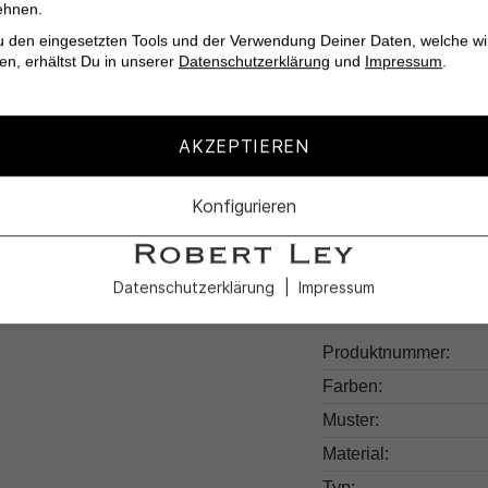
Leichtgewichtige E
ehnen.
Perfekt für Busines
u den eingesetzten Tools und der Verwendung Deiner Daten, welche wi
en, erhältst Du in unserer
Datenschutzerklärung
und
Impressum
.
Verwöhne Dich selbst 
Pocket Hose Cadiz von
AKZEPTIEREN
Konfigurieren
Datenschutzerklärung
Impressum
Produktdetail
Produktnummer:
Farben:
Muster:
Material:
Typ: