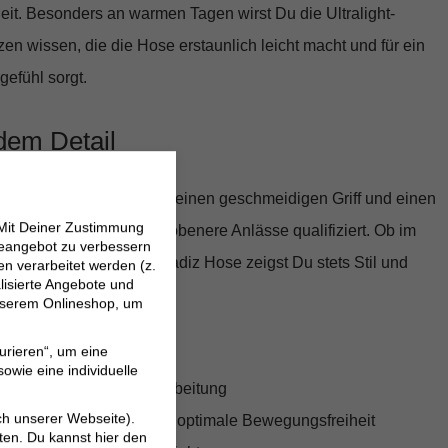
it. Besonders an warmen Tagen wirst Du die Ultralight-
en wissen, die die Hose erstaunlich leicht macht und für ein
efühl sorgt.
dem Detail
eitung verleiht dem Stoff einen geschmeidigen Griff und einen
 Mit Deiner Zustimmung
r die Hose auch für gehobenere Anlässe qualifiziert. Ob im
neangebot zu verbessern
tadtbummel – mit der Cadiz Hose zeigst Du stets Stil und
 verarbeitet werden (z.
lisierte Angebote und
 unserem Onlineshop, um
urieren“, um eine
t komfortabler Passform
owie eine individuelle
int und edle Detailverarbeitung
ch unserer Webseite).
llmix mit Elasthan für optimale Bewegungsfreiheit
ten. Du kannst hier den