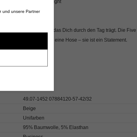
igenschaften dank Ultralight
s und Freizeit
r und unsere Partner
mit einem Stück Luxus, das Dich durch den Tag trägt. Die Five
 BRAX ist mehr als nur eine Hose – sie ist ein Statement.
s
49.07-1452 07884120-57-42/32
Beige
Unifarben
95% Baumwolle, 5% Elasthan
Business