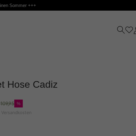
 deinen Sommer +++
et Hose Cadiz
109,95
%
l. Versandkosten