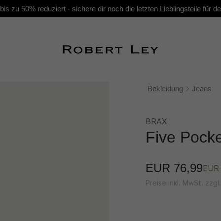
s zu 50% reduziert - sichere dir noch die letzten Lieblingsteile für
Bekleidung
Jeans
BRAX
Five Pock
EUR 76,99
EUR 
Preise inkl. MwSt. zzg