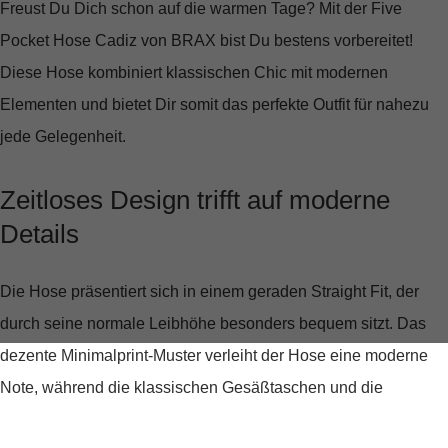
Freust Du Dich schon auf die warmen Tage? Mit der
Five
Pocket Hose Cadiz von BRAX
bist Du bestens vorbereitet!
Diese Hose kombiniert klassischen Chic mit modernen
Elementen und bietet Dir somit das perfekte Outfit für nahezu
jede Gelegenheit.
Zeitloses Design trifft auf moderne
Details
Die Hose präsentiert sich in einem
geraden Straight Fit
, der
durch seine normale Leibhöhe besonders bequem sitzt. Das
dezente Minimalprint-Muster verleiht der Hose eine moderne
Note, während die klassischen Gesäßtaschen und die
unverzichtbare Coinpocket den traditionellen Five-Pocket-Stil