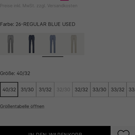
Preise inkl. MwSt. zzgl. Versandkosten
Farbe:
26-REGULAR BLUE USED
Größe:
40/32
40/32
31/30
31/32
32/30
32/32
33/30
33/32
33
Größentabelle öffnen