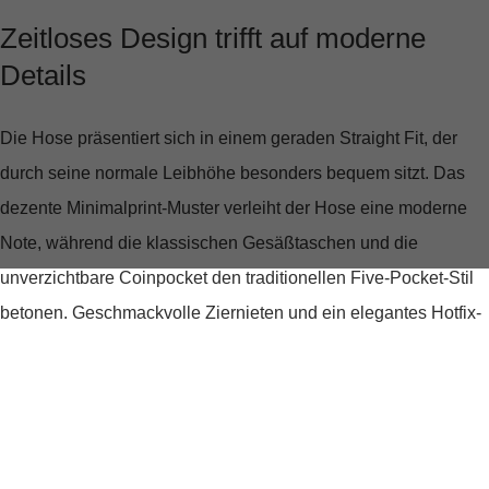
Zeitloses Design trifft auf moderne
Details
Die Hose präsentiert sich in einem
geraden Straight Fit
, der
durch seine normale Leibhöhe besonders bequem sitzt. Das
dezente Minimalprint-Muster verleiht der Hose eine moderne
Note, während die klassischen Gesäßtaschen und die
unverzichtbare Coinpocket den traditionellen Five-Pocket-Stil
betonen. Geschmackvolle Ziernieten und ein elegantes Hotfix-
Motiv runden das Design ab und machen die Hose zu einem
echten Hingucker.
Komfort, der sich sehen lassen kann