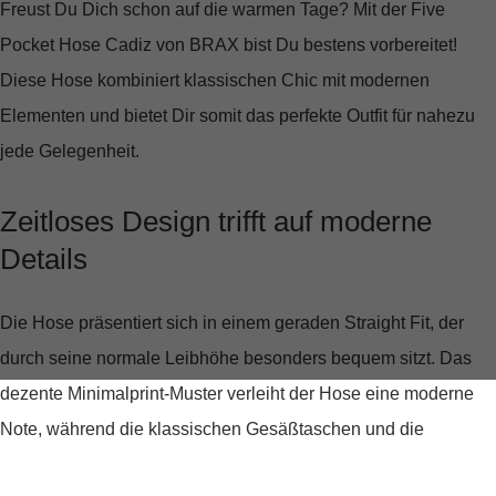
Freust Du Dich schon auf die warmen Tage? Mit der
Five
Pocket Hose Cadiz von BRAX
bist Du bestens vorbereitet!
Diese Hose kombiniert klassischen Chic mit modernen
Elementen und bietet Dir somit das perfekte Outfit für nahezu
jede Gelegenheit.
Zeitloses Design trifft auf moderne
Details
Die Hose präsentiert sich in einem
geraden Straight Fit
, der
durch seine normale Leibhöhe besonders bequem sitzt. Das
dezente Minimalprint-Muster verleiht der Hose eine moderne
Note, während die klassischen Gesäßtaschen und die
unverzichtbare Coinpocket den traditionellen Five-Pocket-Stil