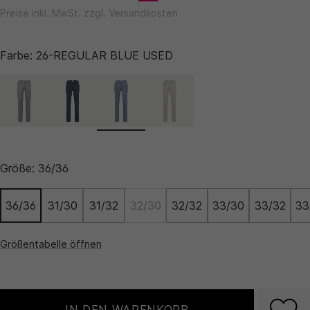
Preise inkl. MwSt. zzgl. Versandkosten
Farbe:
26-REGULAR BLUE USED
Größe:
36/36
36/36
31/30
31/32
32/30
32/32
33/30
33/32
33
Größentabelle öffnen