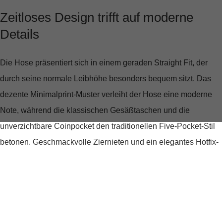
Zeitloses Design trifft auf moderne
Details
Die Hose präsentiert sich in einem
geraden Straight Fit
, der
durch seine normale Leibhöhe besonders bequem sitzt. Das
dezente Minimalprint-Muster verleiht der Hose eine moderne
Note, während die klassischen Gesäßtaschen und die
unverzichtbare Coinpocket den traditionellen Five-Pocket-Stil
betonen. Geschmackvolle Ziernieten und ein elegantes Hotfix-
Motiv runden das Design ab und machen die Hose zu einem
echten Hingucker.
Komfort, der sich sehen lassen kann