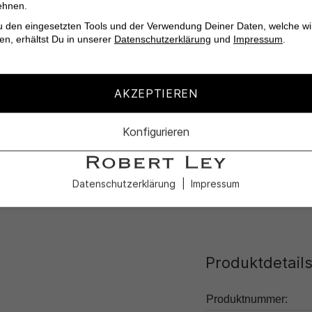
ehnen.
Gerader Schnitt mi
u den eingesetzten Tools und der Verwendung Deiner Daten, welche wi
Moderner Minimalpr
en, erhältst Du in unserer
Datenschutzerklärung
und
Impressum
.
Angenehmer Baumwo
Leichtgewichtige E
AKZEPTIEREN
Perfekt für Busines
Konfigurieren
Verwöhne Dich selbst 
Pocket Hose Cadiz von
Datenschutzerklärung
Impressum
Produktdetail
Produktnummer: