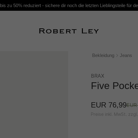
s zu 50% reduziert - sichere dir noch die letzten Lieblingsteile für
Bekleidung
Jeans
BRAX
Five Pock
EUR 76,99
EUR 
Preise inkl. MwSt. zzg