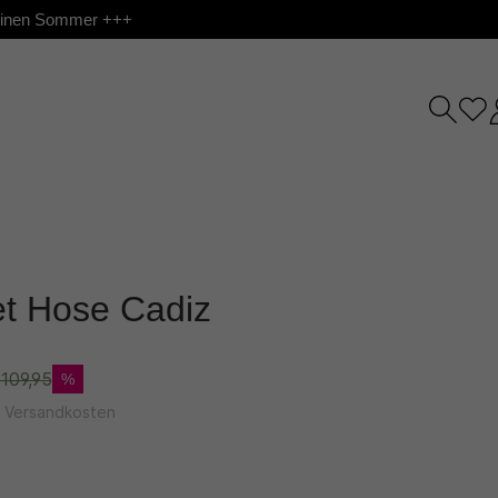
 deinen Sommer +++
et Hose Cadiz
109,95
%
l. Versandkosten