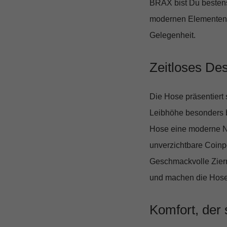
BRAX
bist Du bestens
modernen Elementen un
Gelegenheit.
Zeitloses Des
Die Hose präsentiert 
Leibhöhe besonders b
Hose eine moderne N
unverzichtbare Coinpo
Geschmackvolle Ziern
und machen die Hose
Komfort, der 