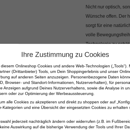
Nicht nur optisch, so
Wünsche offen. Der 
sorgt für eine natürl
volle Bewegungsfreihe
Technologie zu schätz
Ihre Zustimmung zu Cookies
unbeschwertes Trageg
n diesem Onlineshop Cookies und andere Web-Technologien („Tools“).
Eleganz in je
artner (Drittanbieter) Tools, um Dein Shoppingerlebnis und unser Onli
erbung auf anderen Seiten anzuzeigen. Personenbezogene Daten können
D, Browser- und Standort-Informationen, Nutzerverhalten), für persona
erte Anzeigen aufgrund Deines Nutzerverhaltens, sowie die Analyse in
Die edle Satin-Verarb
ssern oder zur Optimierung der Werbeaussteuerung.
subtilen Schimmer, de
 um alle Cookies zu akzeptieren und direkt zu shoppen oder auf „Konfig
Büro oder bei einem S
-Kategorien und eine Übersicht der eingesetzten Cookies zu erhalten s
Geschmack.
swahl jederzeit nachträglich ändern oder widerrufen (z.B. im Fußberei
 keine Auswirkung auf die bisherige Verwendung der Tools und Ihrer Da