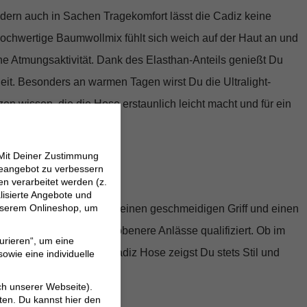
ndern auch in Sachen Tragekomfort lässt die Cadiz keine
hochwertige
Baumwollmix fühlt sich weich auf der Haut an
und
iche Atmungsaktivität. Dank des Elasthan-Anteils genießt Du
it. Besonders an warmen Tagen wirst Du die Ultralight-
en wissen, die die Hose erstaunlich leicht macht und für ein
efühl sorgt.
 Mit Deiner Zustimmung
dem Detail
neangebot zu verbessern
 verarbeitet werden (z.
lisierte Angebote und
 unserem Onlineshop, um
eitung verleiht dem Stoff einen geschmeidigen Griff und einen
r die Hose auch für gehobenere Anlässe qualifiziert. Ob im
urieren“, um eine
tadtbummel – mit der Cadiz Hose zeigst Du stets Stil und
owie eine individuelle
ch unserer Webseite).
ten. Du kannst hier den