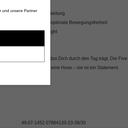
t komfortabler Passform
r und unsere Partner
int und edle Detailverarbeitung
llmix mit Elasthan für optimale Bewegungsfreiheit
igenschaften dank Ultralight
s und Freizeit
mit einem Stück Luxus, das Dich durch den Tag trägt. Die Five
 BRAX ist mehr als nur eine Hose – sie ist ein Statement.
s
49.07-1452 07884120-23-38/30