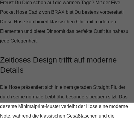
Freust Du Dich schon auf die warmen Tage? Mit der
Five
Pocket Hose Cadiz von BRAX
bist Du bestens vorbereitet!
Diese Hose kombiniert klassischen Chic mit modernen
Elementen und bietet Dir somit das perfekte Outfit für nahezu
jede Gelegenheit.
Zeitloses Design trifft auf moderne
Details
Die Hose präsentiert sich in einem
geraden Straight Fit
, der
durch seine normale Leibhöhe besonders bequem sitzt. Das
dezente Minimalprint-Muster verleiht der Hose eine moderne
Note, während die klassischen Gesäßtaschen und die
unverzichtbare Coinpocket den traditionellen Five-Pocket-Stil