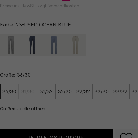
Preise inkl. MwSt. zzgl. Versandkosten
Farbe:
23-USED OCEAN BLUE
Größe:
36/30
36/30
31/30
31/32
32/30
32/32
33/30
33/32
33
Größentabelle öffnen