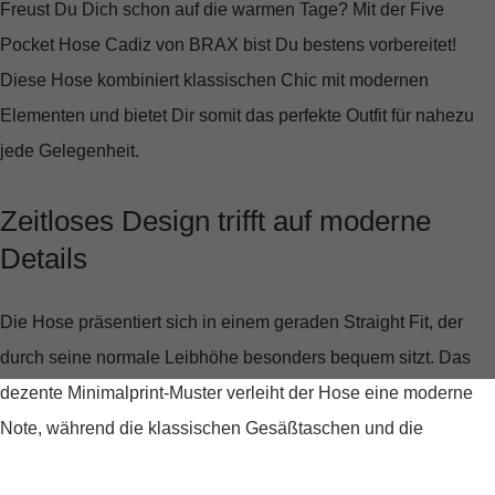
Freust Du Dich schon auf die warmen Tage? Mit der
Five
Pocket Hose Cadiz von BRAX
bist Du bestens vorbereitet!
Diese Hose kombiniert klassischen Chic mit modernen
Elementen und bietet Dir somit das perfekte Outfit für nahezu
jede Gelegenheit.
Zeitloses Design trifft auf moderne
Details
Die Hose präsentiert sich in einem
geraden Straight Fit
, der
durch seine normale Leibhöhe besonders bequem sitzt. Das
dezente Minimalprint-Muster verleiht der Hose eine moderne
Note, während die klassischen Gesäßtaschen und die
unverzichtbare Coinpocket den traditionellen Five-Pocket-Stil