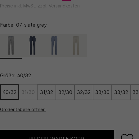
Preise inkl. MwSt. zzgl. Versandkosten
Farbe:
07-slate grey
Größe:
40/32
40/32
31/30
31/32
32/30
32/32
33/30
33/32
33
Größentabelle öffnen