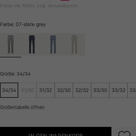
Preise inkl. MwSt. zzgl. Versandkosten
Farbe:
07-slate grey
Größe:
34/34
34/34
31/30
31/32
32/30
32/32
33/30
33/32
33
Größentabelle öffnen