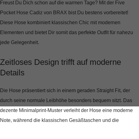
Freust Du Dich schon auf die warmen Tage? Mit der
Five
Pocket Hose Cadiz von BRAX
bist Du bestens vorbereitet!
Diese Hose kombiniert klassischen Chic mit modernen
Elementen und bietet Dir somit das perfekte Outfit für nahezu
jede Gelegenheit.
Zeitloses Design trifft auf moderne
Details
Die Hose präsentiert sich in einem
geraden Straight Fit
, der
durch seine normale Leibhöhe besonders bequem sitzt. Das
dezente Minimalprint-Muster verleiht der Hose eine moderne
Note, während die klassischen Gesäßtaschen und die
unverzichtbare Coinpocket den traditionellen Five-Pocket-Stil