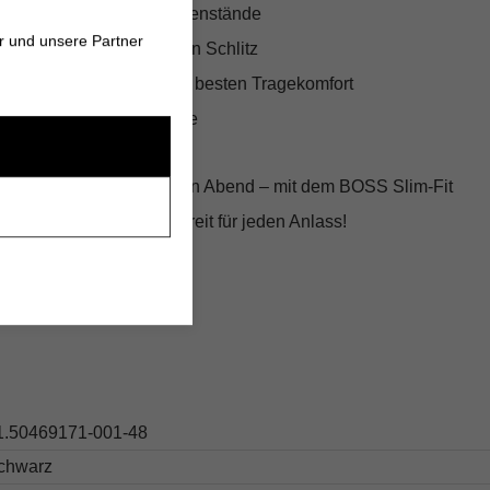
nlösungen für Alltagsgegenstände
r und unsere Partner
freiheit durch seitlichen Schlitz
ialzusammensetzung für besten Tragekomfort
ess und besondere Anlässe
eeting oder den eleganten Abend – mit dem BOSS Slim-Fit
estens gekleidet und bereit für jeden Anlass!
s
1.50469171-001-48
chwarz