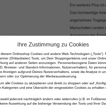
Ein weiteres Plus ist 
Das hochwertige Innen
angenehmes Tragegef
Manschetten runden da
Anpassung der Ärmel
Ihre Zustimmung zu Cookies
Material, das
n diesem Onlineshop Cookies und andere Web-Technologien („Tools“).
artner (Drittanbieter) Tools, um Dein Shoppingerlebnis und unser Onli
erbung auf anderen Seiten anzuzeigen. Personenbezogene Daten können
Das Sakko besteht a
D, Browser- und Standort-Informationen, Nutzerverhalten), für persona
atmungsaktiv und glei
erte Anzeigen aufgrund Deines Nutzerverhaltens, sowie die Analyse in
ssern oder zur Optimierung der Werbeaussteuerung.
Viscose und Polyeste
 um alle Cookies zu akzeptieren und direkt zu shoppen oder auf „Konfig
einem Must-Have in d
-Kategorien und eine Übersicht der eingesetzten Cookies zu erhalten s
swahl jederzeit nachträglich ändern oder widerrufen (z.B. im Fußberei
Eleganter Reversk
 keine Auswirkung auf die bisherige Verwendung der Tools und Ihrer Da