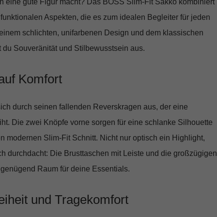
n eine gute Figur macht? Das
BOSS Slim-Fit Sakko
kombiniert
funktionalen Aspekten, die es zum idealen Begleiter für jeden
einem schlichten, unifarbenen Design und dem klassischen
 du Souveränität und Stilbewusstsein aus.
 auf Komfort
ich durch seinen
fallenden Reverskragen
aus, der eine
iht. Die
zwei Knöpfe
vorne sorgen für eine schlanke Silhouette
n modernen Slim-Fit Schnitt. Nicht nur optisch ein Highlight,
ch durchdacht: Die Brusttaschen mit Leiste und die großzügigen
 genügend Raum für deine Essentials.
iheit und Tragekomfort