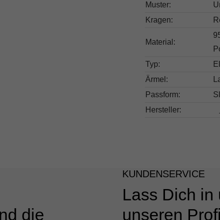
Muster:
U
Kragen:
R
9
Material:
P
Typ:
E
Ärmel:
L
Passform:
Sl
Hersteller:
KUNDENSERVICE
Lass Dich in
nd die
unseren Profi