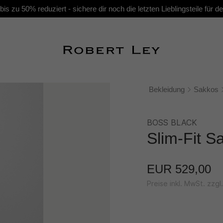
s zu 50% reduziert - sichere dir noch die letzten Lieblingsteile für
Bekleidung
Sakkos
BOSS BLACK
Slim-Fit S
EUR 529,00
Preise inkl. MwSt. zzg