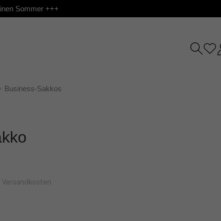
 deinen Sommer +++
Business-Sakkos
akko
l. Versandkosten