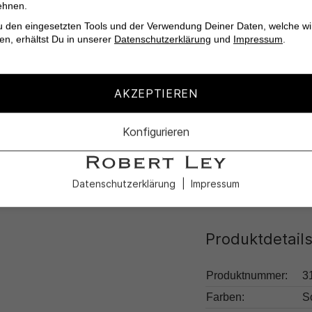
ehnen.
Praktische Tasche
u den eingesetzten Tools und der Verwendung Deiner Daten, welche wi
Optimale Bewegungs
en, erhältst Du in unserer
Datenschutzerklärung
und
Impressum
.
Hochwertige Mater
Perfekt für Busin
AKZEPTIEREN
Ob für das nächste M
Konfigurieren
Sakko bist du immer b
Datenschutzerklärung
Impressum
Produktdetail
Produktnummer:
3
Farben:
S