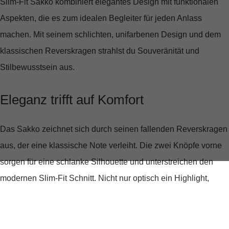
Slim-Fit Sakko
kombiniert elegantes Design mit funktionalen
Aspekten, die es zum idealen Begleiter für jeden Anlass
machen. Mit seinem schlichten, unifarbenen Design und dem
klassischen Reverskragen strahlst du Souveränität und
Stilbewusstsein aus.
Eleganz trifft auf Komfort
Das Sakko zeichnet sich durch seinen
fallenden Reverskragen
aus, der eine klassische Note verleiht. Die
zwei Knöpfe
vorne
sorgen für eine schlanke Silhouette und unterstreichen den
modernen Slim-Fit Schnitt. Nicht nur optisch ein Highlight,
sondern auch praktisch durchdacht: Die Brusttaschen mit
Leiste und die großzügigen Pattentaschen bieten genügend
Raum für deine Essentials.