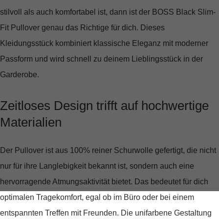
stilvoll als auch komfortabel ist, dann ist der
BOSS Black Slim-
Fit Pullover
genau das Richtige für dich. Dieses
Kleidungsstück kombiniert klassische Eleganz mit moderner
Passform und wird schnell zu deinem Lieblingsstück in der
Garderobe.
Zeitloses Design trifft auf hochwertige
Materialien
Der Pullover ist aus
100% reiner Schurwolle
gefertigt, die nicht
nur für ihre Langlebigkeit bekannt ist, sondern auch eine
hervorragende Atmungsaktivität bietet. Das bedeutet für dich
optimalen Tragekomfort, egal ob im Büro oder bei einem
entspannten Treffen mit Freunden. Die unifarbene Gestaltung