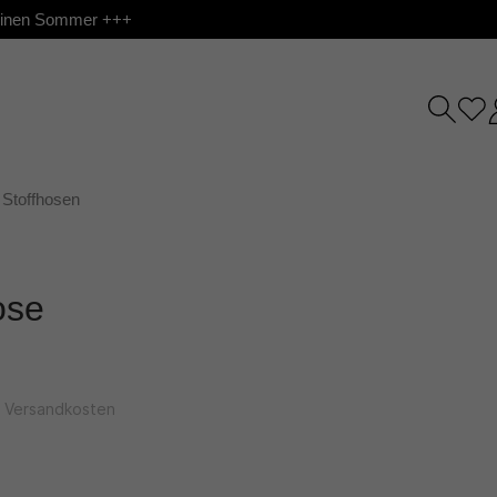
 deinen Sommer +++
Stoffhosen
ose
l. Versandkosten