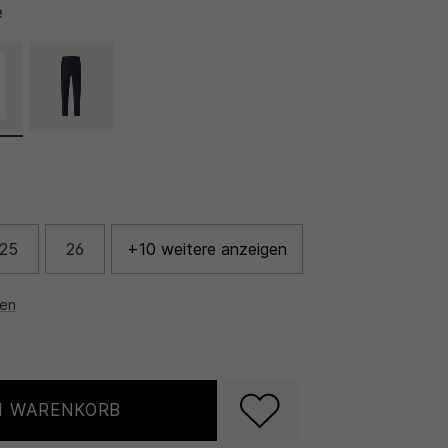
e
25
26
+10 weitere anzeigen
nen
N WARENKORB