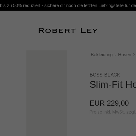
s zu 50% reduziert - sichere dir noch die letzten Lieblingsteile für
Bekleidung
Hosen
BOSS BLACK
Slim-Fit H
EUR 229,00
Preise inkl. MwSt. zzg