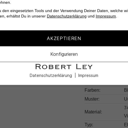
ehnen.
u den eingesetzten Tools und der Verwendung Deiner Daten, welche wi
en, erhältst Du in unserer
Datenschutzerklärung
und
Impressum
.
Verleihe Deinem Outf
Black – Deinem neuen
AKZEPTIEREN
Konfigurieren
Produktdetail
Datenschutzerklärung
Impressum
Produktnummer:
3
Farben:
B
Muster:
U
7
Material:
V
Typ:
E