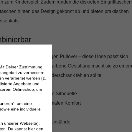
n zum Kinderspiel. Zudem runden die diskreten Eingrifftaschen
ntaschen hinten das Design gekonnt ab und bieten praktischen
ssentials.
mbinierbar
 Hemd oder einem lässigen Pullover – diese Hose passt sich
nlichen Stil an. Die unifarbene Gestaltung macht sie zu einem
 Mit Deiner Zustimmung
neangebot zu verbessern
lent, das in keinem Kleiderschrank fehlen sollte.
 verarbeitet werden (z.
lisierte Angebote und
 unserem Onlineshop, um
r Schnitt für eine moderne Silhouette
alien mit Stretch für optimalen Komfort
urieren“, um eine
owie eine individuelle
nk recycelter Baumwolle
nlösungen für Alltagsgegenstände
ch unserer Webseite).
ten. Du kannst hier den
d Freizeit