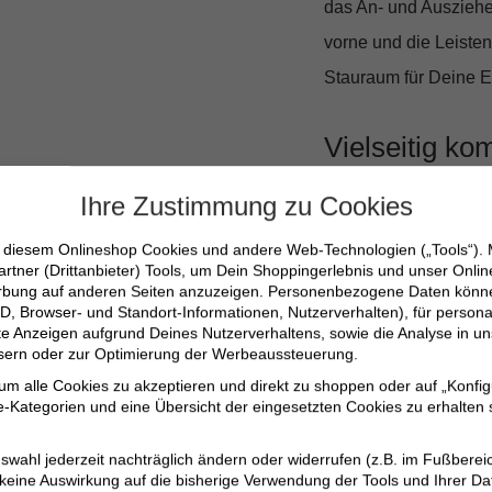
das An- und Ausziehe
vorne und die Leiste
Stauraum für Deine E
Vielseitig ko
Ihre Zustimmung zu Cookies
Ob zu einem schicken
mühelos Deinem persö
n diesem Onlineshop Cookies und andere Web-Technologien („Tools“).
artner (Drittanbieter) Tools, um Dein Shoppingerlebnis und unser Onli
echten Kombinationsta
erbung auf anderen Seiten anzuzeigen. Personenbezogene Daten können
D, Browser- und Standort-Informationen, Nutzerverhalten), für persona
erte Anzeigen aufgrund Deines Nutzerverhaltens, sowie die Analyse in
Eleganter, schmale
ssern oder zur Optimierung der Werbeaussteuerung.
Hochwertige Materi
 um alle Cookies zu akzeptieren und direkt zu shoppen oder auf „Konfig
-Kategorien und eine Übersicht der eingesetzten Cookies zu erhalten s
Umweltbewusst da
Praktische Tasche
swahl jederzeit nachträglich ändern oder widerrufen (z.B. im Fußberei
 keine Auswirkung auf die bisherige Verwendung der Tools und Ihrer Da
Perfekt für Büro un