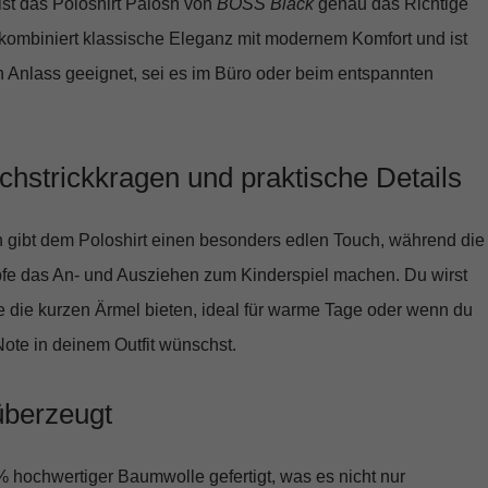
ist das
Poloshirt Palosh
von
BOSS Black
genau das Richtige
t kombiniert klassische Eleganz mit modernem Komfort und ist
en Anlass geeignet, sei es im Büro oder beim entspannten
chstrickkragen und praktische Details
n
gibt dem Poloshirt einen besonders edlen Touch, während die
fe
das An- und Ausziehen zum Kinderspiel machen. Du wirst
ie die
kurzen Ärmel
bieten, ideal für warme Tage oder wenn du
Note in deinem Outfit wünschst.
 überzeugt
 hochwertiger Baumwolle
gefertigt, was es nicht nur