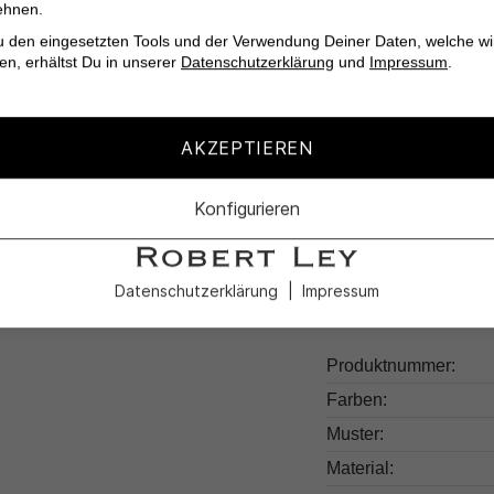
ehnen.
Hochwertige Baumw
u den eingesetzten Tools und der Verwendung Deiner Daten, welche wi
Slim-Fit für eine 
en, erhältst Du in unserer
Datenschutzerklärung
und
Impressum
.
Verpasse nicht die C
AKZEPTIEREN
Poloshirt Palosh
von
Konfigurieren
Datenschutzerklärung
Impressum
Produktdetail
Produktnummer:
Farben:
Muster:
Material: