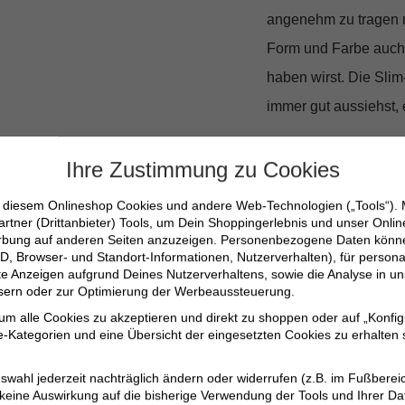
angenehm zu tragen m
Form und Farbe auch
haben wirst. Die
Slim
immer gut aussiehst, 
Zeitloses De
Ihre Zustimmung zu Cookies
n diesem Onlineshop Cookies und andere Web-Technologien („Tools“).
Das unifarbene Design
artner (Drittanbieter) Tools, um Dein Shoppingerlebnis und unser Onli
erbung auf anderen Seiten anzuzeigen. Personenbezogene Daten können
Garderobe. Es lässt s
D, Browser- und Standort-Informationen, Nutzerverhalten), für persona
somit ideal für den 
erte Anzeigen aufgrund Deines Nutzerverhaltens, sowie die Analyse in
ssern oder zur Optimierung der Werbeaussteuerung.
 um alle Cookies zu akzeptieren und direkt zu shoppen oder auf „Konfig
Eleganter Flachstr
-Kategorien und eine Übersicht der eingesetzten Cookies zu erhalten s
Praktische Drei-Kn
swahl jederzeit nachträglich ändern oder widerrufen (z.B. im Fußberei
Atmungsaktive kur
 keine Auswirkung auf die bisherige Verwendung der Tools und Ihrer Da