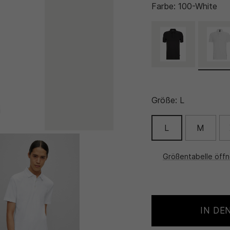
Farbe:
100-White
Größe:
L
L
M
Größentabelle öff
IN DE