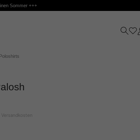
 deinen Sommer +++
Poloshirts
Palosh
l. Versandkosten