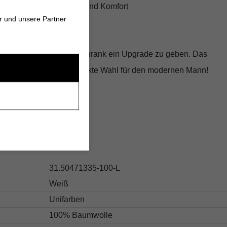
olle für Langlebigkeit und Komfort
r und unsere Partner
moderne Silhouette
hance, deinem Kleiderschrank ein Upgrade zu geben. Das
BOSS Black
ist die perfekte Wahl für den modernen Mann!
s
31.50471335-100-L
Weiß
Unifarben
100% Baumwolle