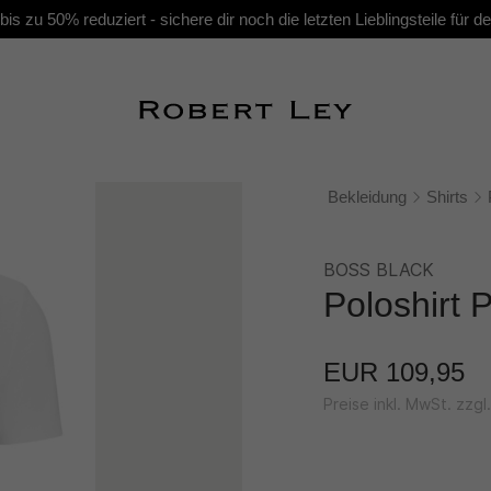
s zu 50% reduziert - sichere dir noch die letzten Lieblingsteile für
Bekleidung
Shirts
BOSS BLACK
Poloshirt 
EUR 109,95
Preise inkl. MwSt. zzg