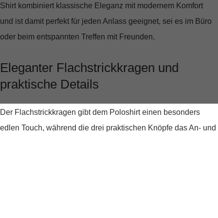
Shirt kombiniert klassische Eleganz mit modernem Komfort
und ist damit perfekt für jeden Anlass geeignet, sei es im Büro
oder beim entspannten Treffen mit Freunden.
Eleganter Flachstrickkragen und
praktische Details
Der
Flachstrickkragen
gibt dem Poloshirt einen besonders
edlen Touch, während die
drei praktischen Knöpfe
das An- und
Ausziehen zum Kinderspiel machen. Du wirst die Freiheit
lieben, die die
kurzen Ärmel
bieten, ideal für warme Tage oder
wenn du einfach eine lässige Note in deinem Outfit wünschst.
Qualität, die überzeugt