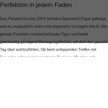
Perfektion in jedem Faden
Das Poloshirt ist aus
100% feinstem Baumwoll-Piqué
gefertigt,
was es unglaublich weich und angenehm zu tragen macht. Die
gerade Passform schmeichelt jeder Figur und bietet
gleichzeitig genügend Bewegungsfreiheit, um dich den ganzen
Tag über wohlzufühlen. Ob beim entspannten Treffen mit
Freunden oder einem spontanen Business-Meeting, mit
diesem Shirt bist du immer passend gekleidet.
Nachhaltigkeit, die man spüren kann
Was das BOSS Poloshirt Pallas besonders macht, ist sein
Engagement für Nachhaltigkeit. Es besteht zu mindestens
80%