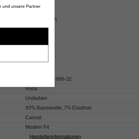
r und unsere Partner
rbar für jeden Anlass
mit nachhaltigem Anspruch
s
31.50555235-686-32
Rosa
Unifarben
93% Baumwolle, 7% Elasthan
Casual
Modern Fit
Herstellerinformationen