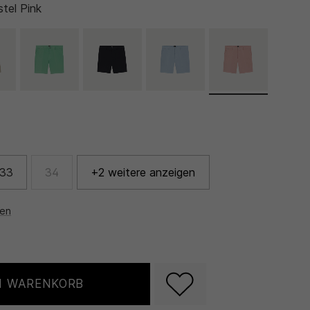
tel Pink
33
34
+2 weitere anzeigen
nen
N WARENKORB