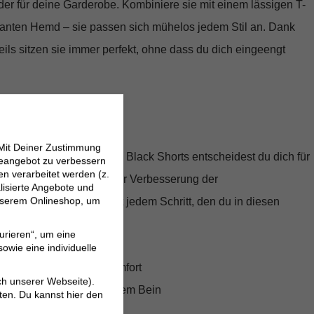
er für deine Garderobe. Kombiniere sie mit einem lässigen T-
ganten Hemd – sie passen sich mühelos jedem Stil an. Dank
ils sitzen sie immer perfekt, ohne dass du dich eingeengt
 zur Umwelt
 Mit Deiner Zustimmung
 kann. Mit diesen BOSS Black Shorts entscheidest du dich für
neangebot zu verbessern
 verarbeitet werden (z.
Umwelt respektiert und zur Verbesserung der
lisierte Angebote und
 unserem Onlineshop, um
trägt. Fühl dich gut mit jedem Schritt, den du in diesen
urieren“, um eine
owie eine individuelle
für ultimativen Tragekomfort
ch unserer Webseite).
tt mit schmaler werdendem Bein
ten. Du kannst hier den
rative Landwirtschaft