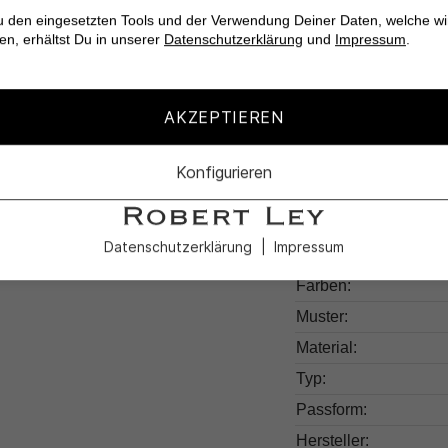
u den eingesetzten Tools und der Verwendung Deiner Daten, welche wi
Vielseitig kombinie
en, erhältst Du in unserer
Datenschutzerklärung
und
Impressum
.
Stilvolles Design 
AKZEPTIEREN
Konfigurieren
Produktdetail
Datenschutzerklärung
Impressum
Produktnummer:
Farben:
Muster:
Material:
Typ:
Passform:
Hersteller: