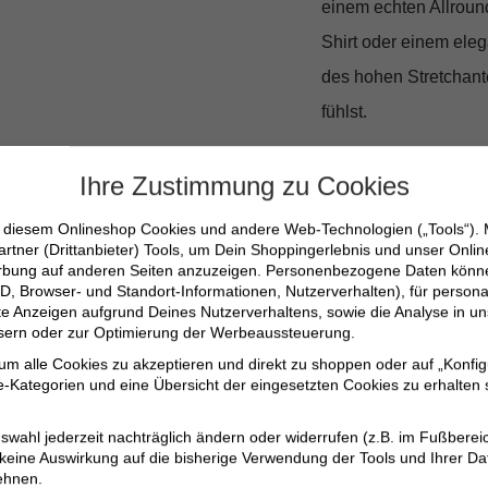
einem echten Allround
Shirt oder einem ele
des hohen Stretchante
fühlst.
Dein Beitrag
Ihre Zustimmung zu Cookies
n diesem Onlineshop Cookies und andere Web-Technologien („Tools“).
Wähle Mode, die mehr
artner (Drittanbieter) Tools, um Dein Shoppingerlebnis und unser Onli
erbung auf anderen Seiten anzuzeigen. Personenbezogene Daten können
ein Produkt, das die 
D, Browser- und Standort-Informationen, Nutzerverhalten), für persona
erte Anzeigen aufgrund Deines Nutzerverhaltens, sowie die Analyse in
Lebensbedingungen bei
ssern oder zur Optimierung der Werbeaussteuerung.
Shorts gehst.
 um alle Cookies zu akzeptieren und direkt zu shoppen oder auf „Konfig
-Kategorien und eine Übersicht der eingesetzten Cookies zu erhalten s
Stretch-Baumwolle 
swahl jederzeit nachträglich ändern oder widerrufen (z.B. im Fußberei
Zeitgemäßer Schni
 keine Auswirkung auf die bisherige Verwendung der Tools und Ihrer Da
ehnen.
Unterstützt regene