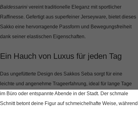
Baldessarini
vereint traditionelle Eleganz mit sportlicher
Raffinesse. Gefertigt aus superfeiner Jerseyware, bietet dieses
Sakko eine hervorragende Passform und Bewegungsfreiheit
dank seiner elastischen Eigenschaften.
Ein Hauch von Luxus für jeden Tag
Das ungefütterte Design des Sakkos Seba sorgt für eine
leichte und angenehme Trageerfahrung, ideal für lange Tage
im Büro oder entspannte Abende in der Stadt. Der schmale
Schnitt betont deine Figur auf schmeichelhafte Weise, während
der Reverskragen mit AMF-Kante dem Sakko eine scharfe,
gepflegte Linie verleiht.