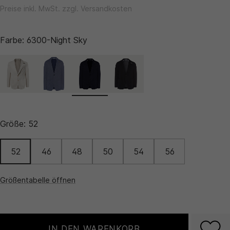
Preise inkl. MwSt. zzgl. Versandkosten
Farbe:
6300-Night Sky
Größe:
52
52
46
48
50
54
56
Größentabelle öffnen
IN DEN WARENKORB