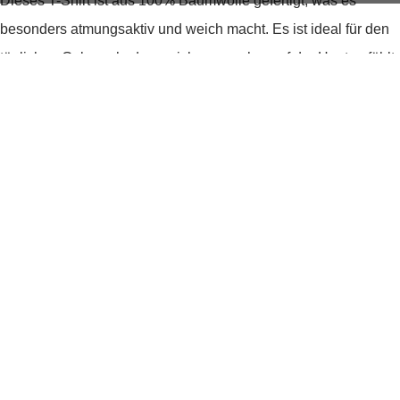
Dieses T-Shirt ist aus
100% Baumwolle
gefertigt, was es
besonders
atmungsaktiv und weich
macht. Es ist ideal für den
täglichen Gebrauch, da es sich angenehm auf der Haut anfühlt
– perfekt auch für diejenigen mit empfindlicher Haut. Die
dezente Stickerei auf der Brust
verleiht dem sonst
minimalistischen T-Shirt eine stilvolle Note.
Ein Must-have für jede Jahreszeit
Ob unter einem Pullover im Winter oder solo zu einer coolen
Jeans im Sommer – das T-Shirt Idaara passt sich mühelos
deinem Stil an. Seine
zeitlose Eleganz
macht es zu einem
langjährigen Begleiter in deinem Kleiderschrank. Zudem ist es
pflegeleicht
und behält seine Form, auch nach vielen
Wäschen.