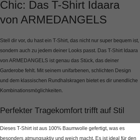
Chic: Das T-Shirt Idaara
von ARMEDANGELS
Stell dir vor, du hast ein T-Shirt, das nicht nur super bequem ist,
sondern auch zu jedem deiner Looks passt. Das
T-Shirt Idaara
von ARMEDANGELS ist genau das Stück, das deiner
Garderobe fehlt. Mit seinem
unifarbenen, schlichten Design
und dem
klassischen Rundhalskragen
bietet es dir unendliche
Kombinationsmöglichkeiten.
Perfekter Tragekomfort trifft auf Stil
Dieses T-Shirt ist aus
100% Baumwolle
gefertigt, was es
besonders
atmungsaktiv und weich
macht. Es ist ideal für den