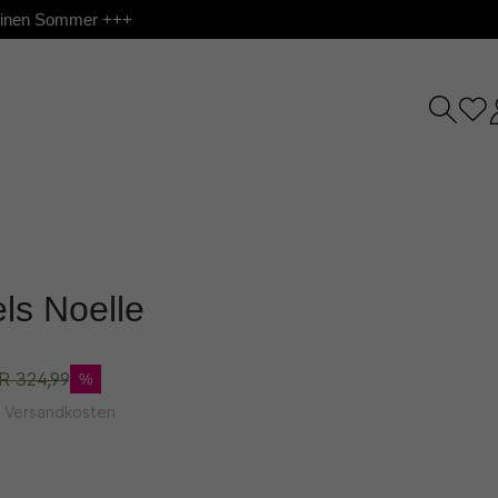
 deinen Sommer +++
ls Noelle
R 324,99
%
l. Versandkosten