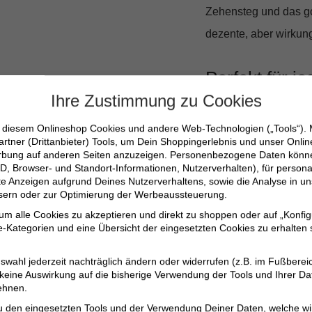
Zehensteg und das 
dezente, aber wirkung
Perfekt für j
Ihre Zustimmung zu Cookies
Ob für einen Spazier
n diesem Onlineshop Cookies und andere Web-Technologien („Tools“).
Gartenparty – die Tho
artner (Drittanbieter) Tools, um Dein Shoppingerlebnis und unser Onli
erbung auf anderen Seiten anzuzeigen. Personenbezogene Daten können
zu Deinem Lieblingssc
D, Browser- und Standort-Informationen, Nutzerverhalten), für persona
erte Anzeigen aufgrund Deines Nutzerverhaltens, sowie die Analyse in
und der luxuriöse Ko
ssern oder zur Optimierung der Werbeaussteuerung.
Sommergarderobe.
 um alle Cookies zu akzeptieren und direkt zu shoppen oder auf „Konfig
-Kategorien und eine Übersicht der eingesetzten Cookies zu erhalten s
100% echtes Rinds
swahl jederzeit nachträglich ändern oder widerrufen (z.B. im Fußberei
Bequeme Innensoh
 keine Auswirkung auf die bisherige Verwendung der Tools und Ihrer Da
ehnen.
Stilvolles, minima
u den eingesetzten Tools und der Verwendung Deiner Daten, welche wi