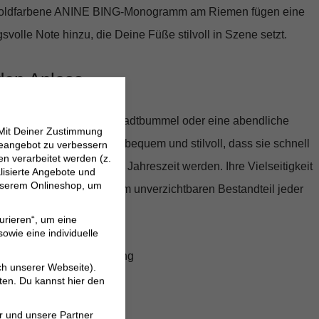
goldfarbene ANINE BING-Monogramm am Riemen fügen eine
svolle Note hinzu, die Deine Füße stilvoll in Szene setzt.
eden Anlass
gang am Strand, einen Stadtbummel oder eine abendliche
 Mit Deiner Zustimmung
ng Heels Noelle sind so bequem und stilvoll, dass sie schnell
neangebot zu verbessern
 verarbeitet werden (z.
huhwerk in der warmen Jahreszeit werden. Ihre Vielseitigkeit
lisierte Angebote und
 unserem Onlineshop, um
mfort machen sie zu einem unverzichtbaren Bestandteil jeder
urieren“, um eine
owie eine individuelle
leder mit Krokodilprägung
ch unserer Webseite).
le aus Schafsleder
ten. Du kannst hier den
listisches Design
r und unsere Partner