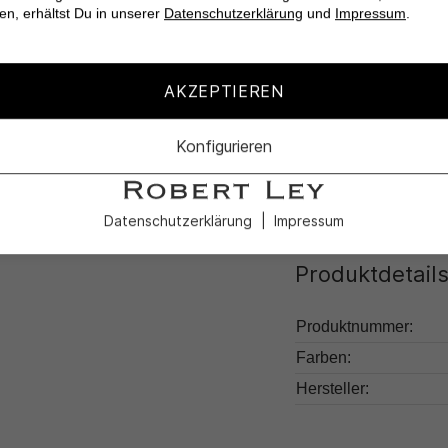
Vielseitig kombinie
en, erhältst Du in unserer
Datenschutzerklärung
und
Impressum
.
Eleganter Zehenst
AKZEPTIEREN
Erlebe den Sommer mi
BING. Deine neuen Li
Konfigurieren
Datenschutzerklärung
Impressum
Produktdetail
Produktnummer:
Farben:
Hersteller: