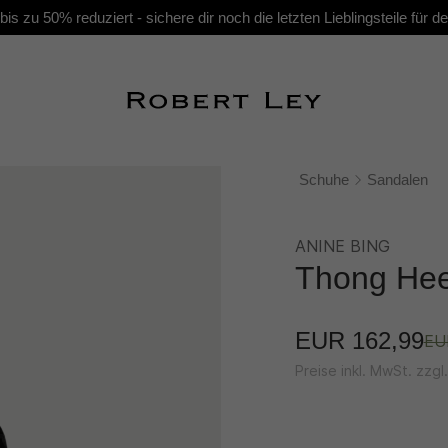
s zu 50% reduziert - sichere dir noch die letzten Lieblingsteile für
Schuhe
Sandalen
ANINE BING
Thong Hee
EUR 162,99
EU
Preise inkl. MwSt. zzg