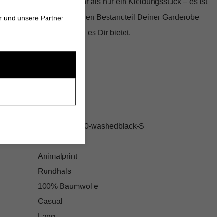
von ANINE BING ist mehr als nur ein Kleidungsstück – es ist
es zu einem unverzichtbaren Bestandteil Deiner Garderobe
r und unsere Partner
n Komfort und Stil, den es Dir bietet.
s
21.A-08-12110-washedblack-S
Braun
Animalprint
Rundhals
100% Baumwolle
Casual
Lang