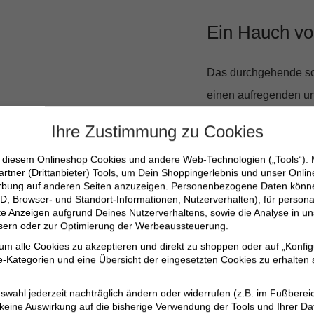
Ein Hauch vo
Das durchgehende sc
einen aufregenden und
wenig Pep zu verleihe
Ihre Zustimmung zu Cookies
schlichten Accessoire
n diesem Onlineshop Cookies und andere Web-Technologien („Tools“).
artner (Drittanbieter) Tools, um Dein Shoppingerlebnis und unser Onli
100% Baumwollfle
erbung auf anderen Seiten anzuzeigen. Personenbezogene Daten können
D, Browser- und Standort-Informationen, Nutzerverhalten), für persona
Oversized-Passfor
erte Anzeigen aufgrund Deines Nutzerverhaltens, sowie die Analyse in
ssern oder zur Optimierung der Werbeaussteuerung.
Stilvolles Leopard
 um alle Cookies zu akzeptieren und direkt zu shoppen oder auf „Konfig
Ideal für lässige A
-Kategorien und eine Übersicht der eingesetzten Cookies zu erhalten s
Leicht zu kombinie
swahl jederzeit nachträglich ändern oder widerrufen (z.B. im Fußberei
 keine Auswirkung auf die bisherige Verwendung der Tools und Ihrer Da