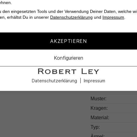
Das Miles Sweatshirt 
ehnen.
ein Statement. Lass 
u den eingesetzten Tools und der Verwendung Deiner Daten, welche wi
en, erhältst Du in unserer
Datenschutzerklärung
und
Impressum
.
werden und genieße de
AKZEPTIEREN
Konfigurieren
Produktdetail
Produktnummer:
Datenschutzerklärung
Impressum
Farben:
Muster:
Kragen:
Material:
Typ:
Ärmel: