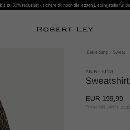
s zu 50% reduziert - sichere dir noch die letzten Lieblingsteile für
Bekleidung
Sweat
ANINE BING
Sweatshirt
EUR 199,99
Preise inkl. MwSt. zzg