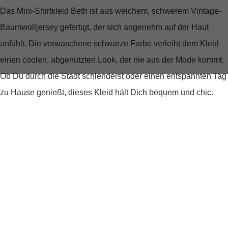
Das Mini-Shirtkleid Beth ist aus weichem, schwerem Vintage-
Baumwolljersey gefertigt, der sich angenehm auf der Haut
anfühlt. Die verwaschene schwarze Farbe verleiht dem Kleid
einen coolen, abgenutzten Look, der nie aus der Mode kommt.
Ob Du durch die Stadt schlenderst oder einen entspannten Tag
zu Hause genießt, dieses Kleid hält Dich bequem und chic.
Einzigartige Details, die begeistern
Ein Highlight dieses Kleides ist der ABNY-Chenille-Letterman-
Patch mit elfenbeinfarbener Kettenstichstickerei auf der Brust,
der einen Hauch von Exklusivität und Originalität verleiht. Der
Oversized, kastenförmige Schnitt schmeichelt jeder Figur und
bietet gleichzeitig ultimativen Komfort und Bewegungsfreiheit.