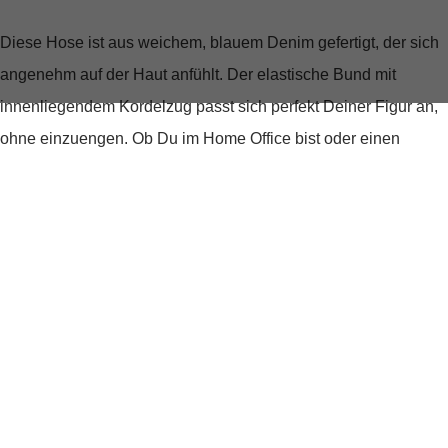
Diese Hose ist aus weichem, blauem Denim gefertigt, der sich
angenehm auf der Haut anfühlt. Der elastische Bund mit
innenliegendem Kordelzug passt sich perfekt Deiner Figur an,
ohne einzuengen. Ob Du im Home Office bist oder einen
entspannten Tag in der Stadt verbringst, die Hose Izeway ist
Dein idealer Begleiter.
Stilvolle Details
Nicht nur der Tragekomfort überzeugt, sondern auch die
liebevollen Details. Eine aufgesetzte Gesäßtasche ziert ein
gesticktes Logo in Ecru, das der Hose einen authentischen und
zugleich zarten Touch verleiht. Die Hose ist unifarben, was sie