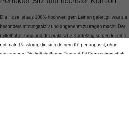
Perfekter Sitz und höchster Komfort
Die Hose ist aus
100% hochwertigem Leinen
gefertigt, was sie
besonders atmungsaktiv und angenehm zu tragen macht. Der
mittelhohe Bund und der praktische Kordelzug sorgen für eine
optimale Passform, die sich deinem Körper anpasst, ohne
einzuengen. Die knöchellange Tapered-Fit Form schmeichelt
jeder Figur und bietet durch ihren lässigen Schnitt viel
Bewegungsfreiheit.
Stilvoll in jeder Situation
Das unifarbene Design macht die Hose zu einem vielseitigen
Kleidungsstück, das sich leicht kombinieren lässt. Ob du sie zu
einem lässigen T-Shirt oder einem eleganten Hemd trägst,