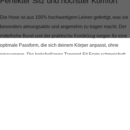
Perfekter Sitz und höchster Komfort
Die Hose ist aus
100% hochwertigem Leinen
gefertigt, was sie
besonders atmungsaktiv und angenehm zu tragen macht. Der
mittelhohe Bund und der praktische Kordelzug sorgen für eine
optimale Passform, die sich deinem Körper anpasst, ohne
einzuengen. Die knöchellange Tapered-Fit Form schmeichelt
jeder Figur und bietet durch ihren lässigen Schnitt viel
Bewegungsfreiheit.
Stilvoll in jeder Situation
Das unifarbene Design macht die Hose zu einem vielseitigen
Kleidungsstück, das sich leicht kombinieren lässt. Ob du sie zu
einem lässigen T-Shirt oder einem eleganten Hemd trägst,