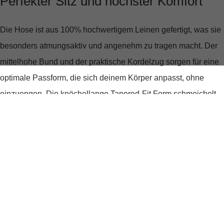
Perfekter Sitz und höchster Komfort
Die Hose ist aus
100% hochwertigem Leinen
gefertigt, was sie
besonders atmungsaktiv und angenehm zu tragen macht. Der
mittelhohe Bund und der praktische Kordelzug sorgen für eine
optimale Passform, die sich deinem Körper anpasst, ohne
einzuengen. Die knöchellange Tapered-Fit Form schmeichelt
jeder Figur und bietet durch ihren lässigen Schnitt viel
Bewegungsfreiheit.
Stilvoll in jeder Situation
Das unifarbene Design macht die Hose zu einem vielseitigen
Kleidungsstück, das sich leicht kombinieren lässt. Ob du sie zu
einem lässigen T-Shirt oder einem eleganten Hemd trägst,