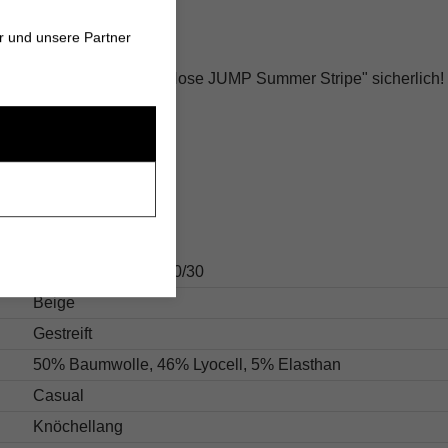
ür optimale Passform
r und unsere Partner
für den Sommer? Mit der
"Hose JUMP Summer Stripe"
sicherlich!
s
13.30371515-045-40/30
Beige
Gestreift
50% Baumwolle, 46% Lyocell, 5% Elasthan
Casual
Knöchellang