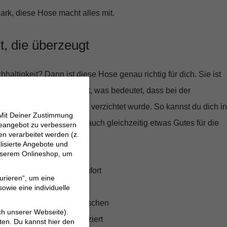
rk, diese Hose macht alles mit.
t, die überzeugt
haltigkeit? Dann ist diese Hose genau richtig für dich. Sie ist
DARD 100 zertifiziert, was bedeutet, dass bei der
ltschädliche Substanzen verzichtet wurde. So kannst du dich in
 Mit Deiner Zustimmung
gut fühlen, sondern tust auch gleichzeitig etwas Gutes für die
neangebot zu verbessern
 verarbeitet werden (z.
lisierte Angebote und
 unserem Onlineshop, um
ose mit hohem Tragekomfort
urieren“, um eine
ftes Design
owie eine individuelle
 wie seitliche Einschubtaschen
ch unserer Webseite).
ert – OEKO-TEX® zertifiziert
ten. Du kannst hier den