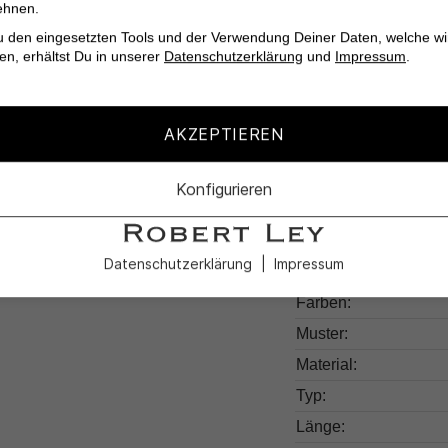
ehnen.
Elastischer Bund f
u den eingesetzten Tools und der Verwendung Deiner Daten, welche wi
en, erhältst Du in unserer
Datenschutzerklärung
und
Impressum
.
Also, bist du bereit 
AKZEPTIEREN
Konfigurieren
Produktdetail
Datenschutzerklärung
Impressum
Produktnummer:
Farben:
Muster:
Material:
Typ:
Länge: