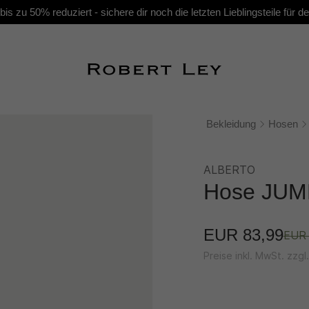
s zu 50% reduziert - sichere dir noch die letzten Lieblingsteile für
Bekleidung
Hosen
ALBERTO
Hose JUM
EUR 83,99
EUR 
Preise inkl. MwSt. zzg