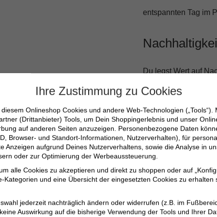
entspannten Tag im Pa
Nachhaltigkei
Du legst Wert auf Nach
nach OEKO-TEX® STAN
Ihre Zustimmung zu Cookies
Herstellung auf umwe
n diesem Onlineshop Cookies und andere Web-Technologien („Tools“).
deiner Hose nicht nur 
artner (Drittanbieter) Tools, um Dein Shoppingerlebnis und unser Onli
erbung auf anderen Seiten anzuzeigen. Personenbezogene Daten können
Umwelt.
D, Browser- und Standort-Informationen, Nutzerverhalten), für persona
erte Anzeigen aufgrund Deines Nutzerverhaltens, sowie die Analyse in
ssern oder zur Optimierung der Werbeaussteuerung.
Perfekte Sommerh
 um alle Cookies zu akzeptieren und direkt zu shoppen oder auf „Konfig
Stylisches, gestrei
-Kategorien und eine Übersicht der eingesetzten Cookies zu erhalten s
Praktische Details
swahl jederzeit nachträglich ändern oder widerrufen (z.B. im Fußberei
Nachhaltig produzi
 keine Auswirkung auf die bisherige Verwendung der Tools und Ihrer Da