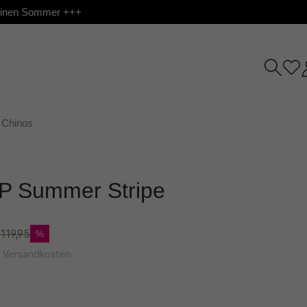
 deinen Sommer +++
Chinos
P Summer Stripe
119,95
%
l. Versandkosten