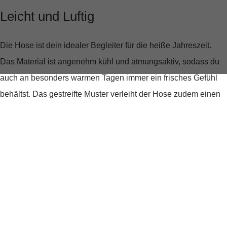
Leicht und Luftig
Die Hose ist dein idealer Begleiter für die heiße Jahreszeit.
Das Material ist angenehm kühl und atmungsaktiv, sodass du
auch an besonders warmen Tagen immer ein frisches Gefühl
behältst. Das gestreifte Muster verleiht der Hose zudem einen
lässigen, sommerlichen Look, der sich leicht kombinieren lässt.
Stil trifft auf Komfort
Die
"Hose JUMP Summer Stripe"
ist nicht nur bequem,
sondern auch stilvoll. Die seitlichen Einschubtaschen und
geknöpften Gesäßtaschen bieten praktischen Stauraum und
unterstreichen den casual Look. Ob für einen Stadtbummel