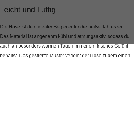
Leicht und Luftig
Die Hose ist dein idealer Begleiter für die heiße Jahreszeit.
Das Material ist angenehm kühl und atmungsaktiv, sodass du
auch an besonders warmen Tagen immer ein frisches Gefühl
behältst. Das gestreifte Muster verleiht der Hose zudem einen
lässigen, sommerlichen Look, der sich leicht kombinieren lässt.
Stil trifft auf Komfort
Die
"Hose JUMP Summer Stripe"
ist nicht nur bequem,
sondern auch stilvoll. Die seitlichen Einschubtaschen und
geknöpften Gesäßtaschen bieten praktischen Stauraum und
unterstreichen den casual Look. Ob für einen Stadtbummel