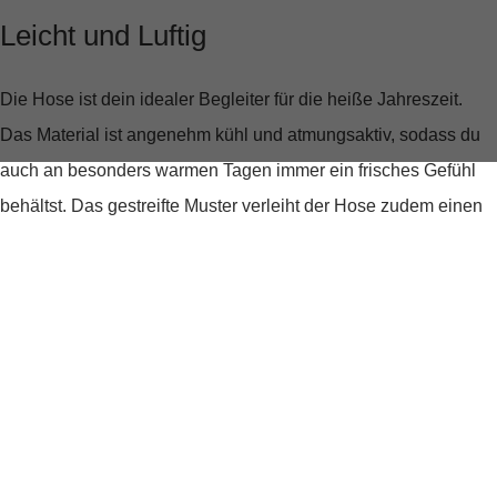
Leicht und Luftig
Die Hose ist dein idealer Begleiter für die heiße Jahreszeit.
Das Material ist angenehm kühl und atmungsaktiv, sodass du
auch an besonders warmen Tagen immer ein frisches Gefühl
behältst. Das gestreifte Muster verleiht der Hose zudem einen
lässigen, sommerlichen Look, der sich leicht kombinieren lässt.
Stil trifft auf Komfort
Die
"Hose JUMP Summer Stripe"
ist nicht nur bequem,
sondern auch stilvoll. Die seitlichen Einschubtaschen und
geknöpften Gesäßtaschen bieten praktischen Stauraum und
unterstreichen den casual Look. Ob für einen Stadtbummel