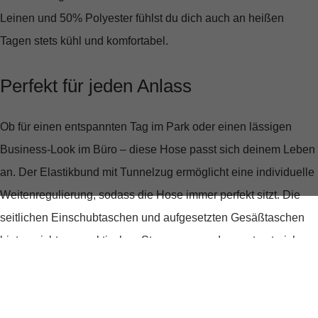
Leinen und 50% Polyester fühlst du dich auch an heißen
Tagen stets kühl und komfortabel.
Perfekt für jeden Anlass
Ob für einen entspannten Tag im Park oder einen lässigen
Business-Look im Büro – diese Hose passt sich deinem Leben
an. Der
Elastikbund mit Tunnelzug
ermöglicht eine individuelle
Weitenregulierung, sodass die Hose immer perfekt sitzt. Die
seitlichen Einschubtaschen und aufgesetzten Gesäßtaschen
bieten nicht nur praktischen Stauraum, sondern unterstreichen
auch den lässigen Charakter der Hose.
Umweltbewusst und modisch