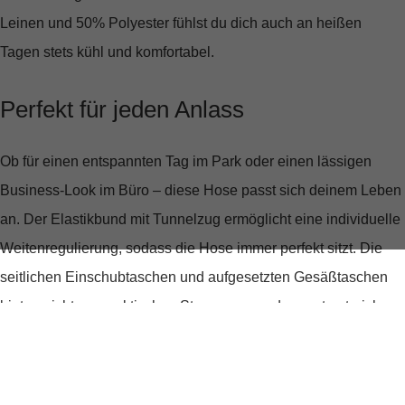
Leinen und 50% Polyester fühlst du dich auch an heißen
Tagen stets kühl und komfortabel.
Perfekt für jeden Anlass
Ob für einen entspannten Tag im Park oder einen lässigen
Business-Look im Büro – diese Hose passt sich deinem Leben
an. Der
Elastikbund mit Tunnelzug
ermöglicht eine individuelle
Weitenregulierung, sodass die Hose immer perfekt sitzt. Die
seitlichen Einschubtaschen und aufgesetzten Gesäßtaschen
bieten nicht nur praktischen Stauraum, sondern unterstreichen
auch den lässigen Charakter der Hose.
Umweltbewusst und modisch