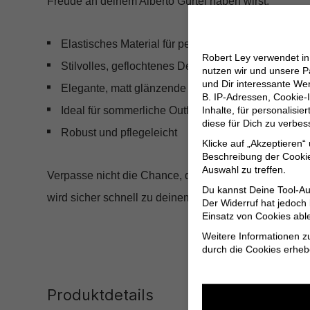
Freude an deinem Alberto Gürtel haben wirst.
Elastisches Material für perfekte Anpassung
Robert Ley verwendet i
Stilvolles, geflochtenes Design
nutzen wir und unsere P
und Dir interessante W
Elegante, matt glänzende Dornschließe
B. IP-Adressen, Cookie-I
Ideal für sommerliche Outfits
Inhalte, für personalisi
diese für Dich zu verbe
Robust und pflegeleicht
Klicke auf „Akzeptieren“
Beschreibung der Cookie
Auswahl zu treffen.
Verpasse nicht die Chance, deinem Sommerlook mit dem
Du kannst Deine Tool-Au
wird sicher schnell zu deinem Lieblingsaccessoire!
Der Widerruf hat jedoch
Einsatz von Cookies abl
Weitere Informationen z
durch die Cookies erheb
Produktdetails