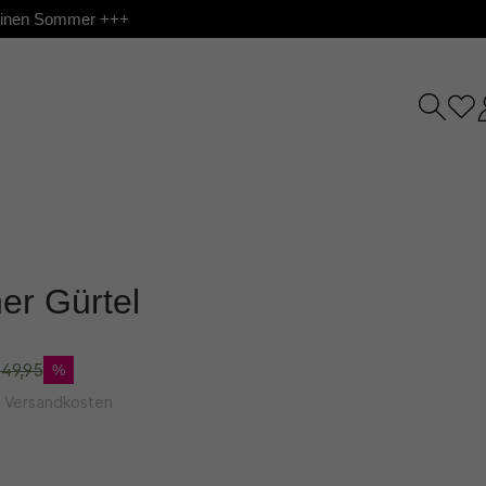
 deinen Sommer +++
er Gürtel
49,95
%
l. Versandkosten