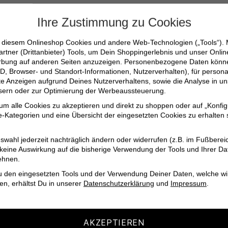
Ihre Zustimmung zu Cookies
n diesem Onlineshop Cookies und andere Web-Technologien („Tools“).
artner (Drittanbieter) Tools, um Dein Shoppingerlebnis und unser Onli
erbung auf anderen Seiten anzuzeigen. Personenbezogene Daten können
D, Browser- und Standort-Informationen, Nutzerverhalten), für persona
erte Anzeigen aufgrund Deines Nutzerverhaltens, sowie die Analyse in
ssern oder zur Optimierung der Werbeaussteuerung.
 um alle Cookies zu akzeptieren und direkt zu shoppen oder auf „Konfig
-Kategorien und eine Übersicht der eingesetzten Cookies zu erhalten s
 geflochtenen Gürtel von Alberto eine stilvolle und praktische
swahl jederzeit nachträglich ändern oder widerrufen (z.B. im Fußberei
 keine Auswirkung auf die bisherige Verwendung der Tools und Ihrer Da
ehnen.
u den eingesetzten Tools und der Verwendung Deiner Daten, welche wi
en, erhältst Du in unserer
Datenschutzerklärung
und
Impressum
.
AKZEPTIEREN