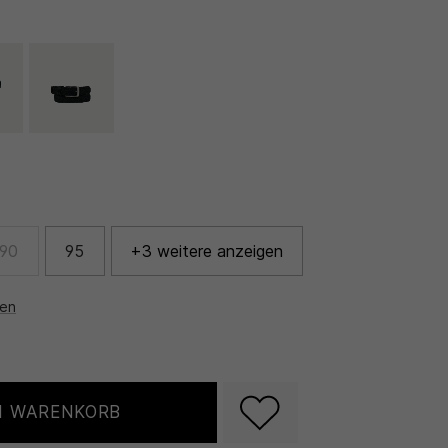
90
95
+3 weitere anzeigen
nen
N WARENKORB