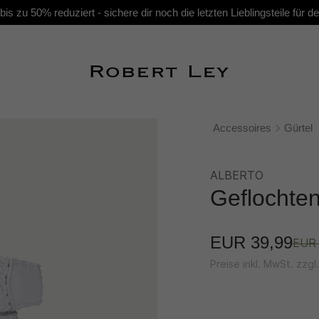
s zu 50% reduziert - sichere dir noch die letzten Lieblingsteile für
Accessoires
Gürtel
ALBERTO
Geflochten
EUR 39,99
EUR 
Preise inkl. MwSt. zzg