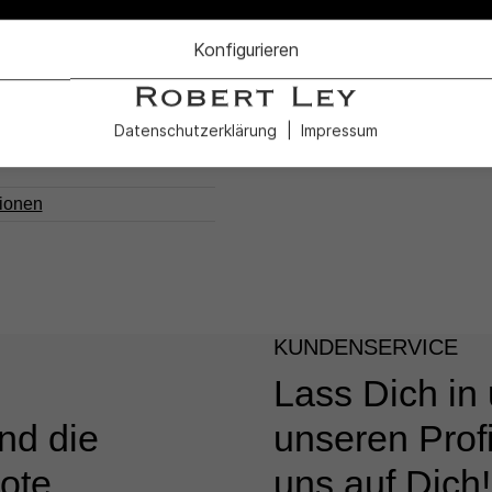
100
Konfigurieren
Datenschutzerklärung
Impressum
tionen
KUNDENSERVICE
Lass Dich in
nd die
unseren Profi
ote.
uns auf Dich!