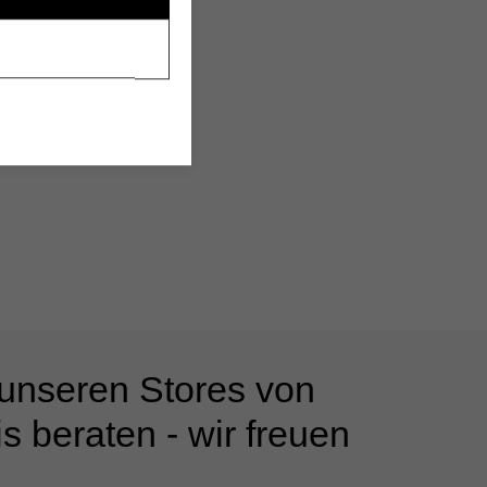
 unseren Stores von
s beraten - wir freuen