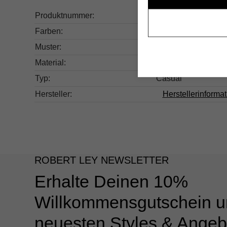
Produktnummer:
13.01008330-100-
Farben:
Weiß
Muster:
Strukturiert
Material:
100% Textil
Typ:
Casual
Hersteller:
Herstellerinforma
ROBERT LEY NEWSLETTER
Erhalte Deinen 10%
Willkommensgutschein u
neuesten Styles & Angeb