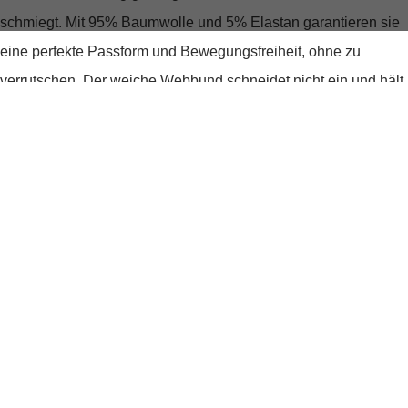
schmiegt. Mit 95% Baumwolle und 5% Elastan garantieren sie
eine perfekte Passform und Bewegungsfreiheit, ohne zu
verrutschen. Der weiche Webbund schneidet nicht ein und hält
alles sicher, wo es hingehört.
Stilvoll und funktional
Das schlichte, unifarbene Design mit dem charakteristischen
Tommy Hilfiger Logo am Bund macht diese Boxershorts zu
einem echten Hingucker. Die feinen Nähte im Vorderbereich
sorgen nicht nur für eine attraktive Kontur, sondern auch dafür,
dass du dich in jeder Situation gut fühlst und gut aussiehst.
Perfekt für jeden Anlass