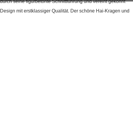
durch seine figurbetonte Schnittführung und vereint gekonnt
Design mit erstklassiger Qualität. Der schöne Hai-Kragen und
die absolut edle Umschlagmanschette machen dieses Hemd
zum Must-have für alle besonderen Anlässe in Ihrem Leben.
Kombinieren Sie dieses Hemd mit einer Fliege und/oder
hochwertigen Manschetten-Knöpfen aus unserem
umfangreichen Sortiment, und ein stilvoller Auftritt ist Ihnen
garantiert. Bestellen Sie noch heute dieses blickdichte Gala-
Hemd, um für alle festlichen Anlässe perfekt gestylt zu sein!
Bulletpoints:
Blickdichtes Gala-Hemd
Innovative Garnkonstruktion